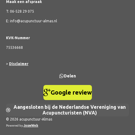
Maak een afspraak
T: 06-528 29 075
E: info@acupunctuur-almas.nl
KVK-Nummer
75536668
>
Disclaimer
Delen
Google review
Aangesloten bij de Nederlandse Vereniging van
Acupuncturisten (NVA)
© 2026 acupunctuur-Almas
Powered by
JouwWeb