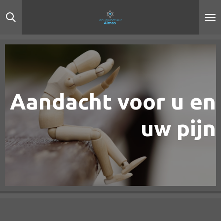
Ga
direct
naar
de
hoofdinhoud
Aandacht voor u en
uw pijn