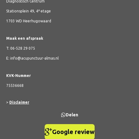
Diagnostisch Centrum
e
Stationsplein 49, 4
etage
1703 WD Heerhugowaard
Maak een afspraak
T: 06-528 29 075
E: info@acupunctuur-almas.nl
KVK-Nummer
75536668
>
Disclaimer
Delen
Google review