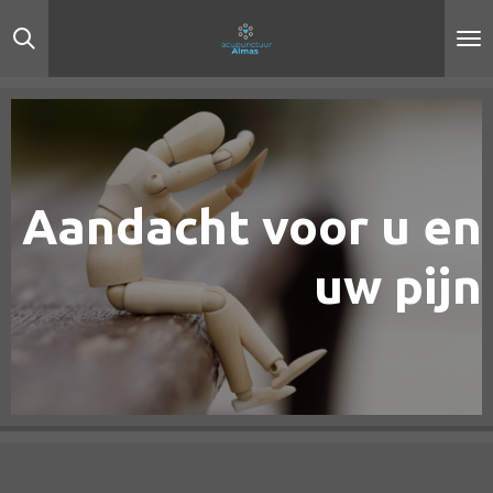
Ga
direct
naar
de
hoofdinhoud
Aandacht voor u en
uw pijn